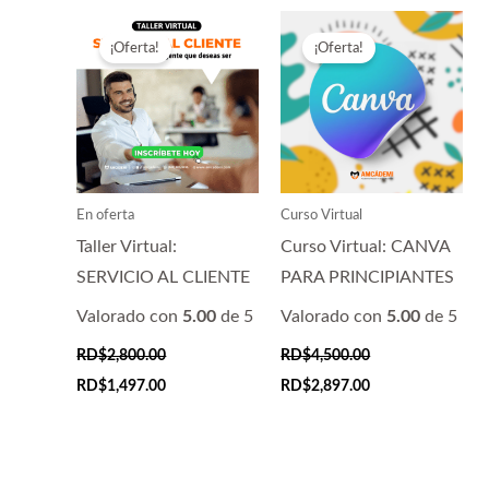
¡Oferta!
¡Oferta!
En oferta
Curso Virtual
Taller Virtual:
Curso Virtual: CANVA
SERVICIO AL CLIENTE
PARA PRINCIPIANTES
Valorado con
5.00
de 5
Valorado con
5.00
de 5
RD$
2,800.00
RD$
4,500.00
El
El
El
El
RD$
1,497.00
RD$
2,897.00
precio
precio
precio
precio
original
actual
original
actual
era:
es:
era:
es:
RD$2,800.00.
RD$1,497.00.
RD$4,500.00.
RD$2,897.00.