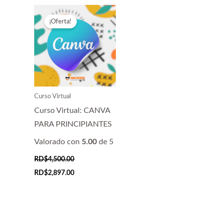
¡Oferta!
Curso Virtual
Curso Virtual: CANVA
PARA PRINCIPIANTES
Valorado con
5.00
de 5
RD$
4,500.00
El
El
RD$
2,897.00
precio
precio
original
actual
era:
es:
RD$4,500.00.
RD$2,897.00.